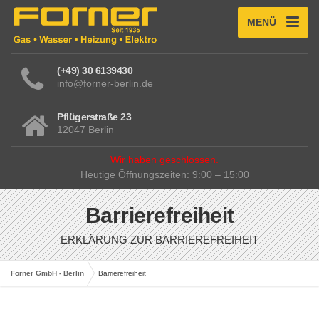
MENÜ
(+49) 30 6139430
info@forner-berlin.de
Pflügerstraße 23
12047 Berlin
Wir haben geschlossen.
Heutige Öffnungszeiten: 9:00 – 15:00
Barrierefreiheit
ERKLÄRUNG ZUR BARRIEREFREIHEIT
Forner GmbH - Berlin
Barrierefreiheit